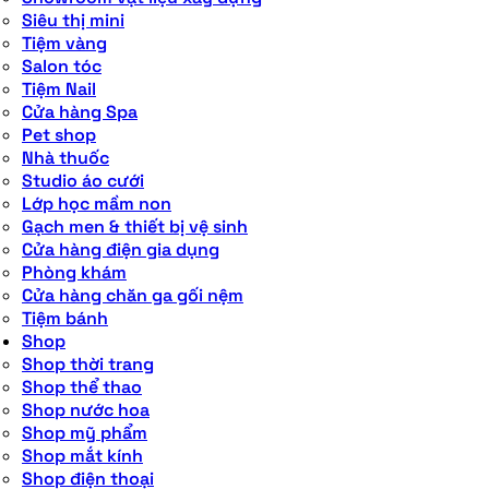
Siêu thị mini
Tiệm vàng
Salon tóc
Tiệm Nail
Cửa hàng Spa
Pet shop
Nhà thuốc
Studio áo cưới
Lớp học mầm non
Gạch men & thiết bị vệ sinh
Cửa hàng điện gia dụng
Phòng khám
Cửa hàng chăn ga gối nệm
Tiệm bánh
Shop
Shop thời trang
Shop thể thao
Shop nước hoa
Shop mỹ phẩm
Shop mắt kính
Shop điện thoại