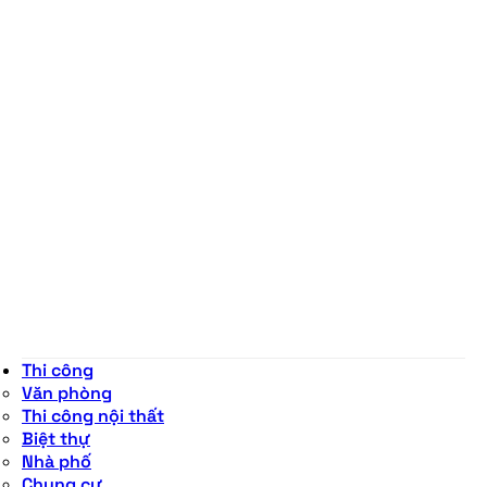
Thi công
Văn phòng
Thi công nội thất
Biệt thự
Nhà phố
Chung cư