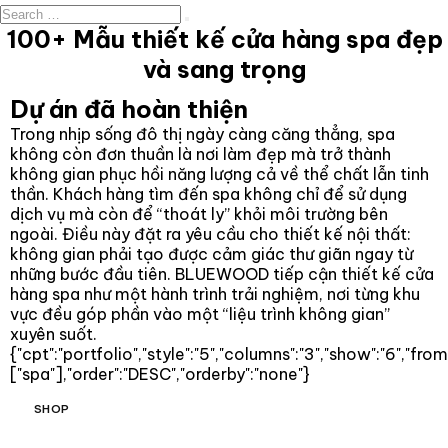
100+ Mẫu thiết kế cửa hàng spa đẹp
và sang trọng
Dự án đã hoàn thiện
Trong nhịp sống đô thị ngày càng căng thẳng, spa
không còn đơn thuần là nơi làm đẹp mà trở thành
không gian phục hồi năng lượng cả về thể chất lẫn tinh
thần. Khách hàng tìm đến spa không chỉ để sử dụng
dịch vụ mà còn để “thoát ly” khỏi môi trường bên
ngoài. Điều này đặt ra yêu cầu cho thiết kế nội thất:
không gian phải tạo được cảm giác thư giãn ngay từ
những bước đầu tiên. BLUEWOOD tiếp cận thiết kế cửa
hàng spa như một hành trình trải nghiệm, nơi từng khu
vực đều góp phần vào một “liệu trình không gian”
xuyên suốt.
{"cpt":"portfolio","style":"5","columns":"3","show":"6","fr
["spa"],"order":"DESC","orderby":"none"}
SHOP