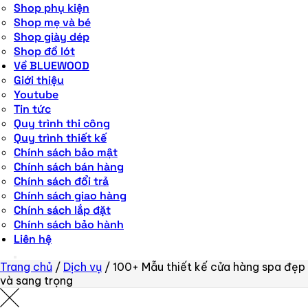
Shop phụ kiện
Shop mẹ và bé
Shop giày dép
Shop đồ lót
Về BLUEWOOD
Giới thiệu
Youtube
Tin tức
Quy trình thi công
Quy trình thiết kế
Chính sách bảo mật
Chính sách bán hàng
Chính sách đổi trả
Chính sách giao hàng
Chính sách lắp đặt
Chính sách bảo hành
Liên hệ
Trang chủ
/
Dịch vụ
/
100+ Mẫu thiết kế cửa hàng spa đẹp
và sang trọng