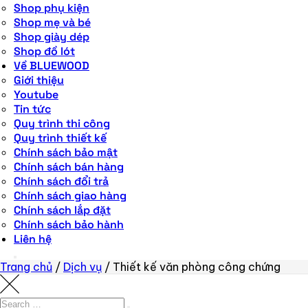
Shop phụ kiện
Shop mẹ và bé
Shop giày dép
Shop đồ lót
Về BLUEWOOD
Giới thiệu
Youtube
Tin tức
Quy trình thi công
Quy trình thiết kế
Chính sách bảo mật
Chính sách bán hàng
Chính sách đổi trả
Chính sách giao hàng
Chính sách lắp đặt
Chính sách bảo hành
Liên hệ
Trang chủ
/
Dịch vụ
/
Thiết kế văn phòng công chứng