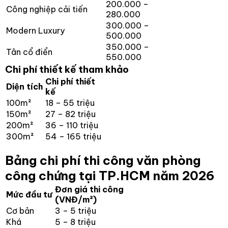
200.000 –
Công nghiệp cải tiến
280.000
300.000 –
Modern Luxury
500.000
350.000 –
Tân cổ điển
550.000
Chi phí thiết kế tham khảo
Chi phí thiết
Diện tích
kế
100m²
18 – 55 triệu
150m²
27 – 82 triệu
200m²
36 – 110 triệu
300m²
54 – 165 triệu
Bảng chi phí thi công văn phòng
công chứng tại TP.HCM năm 2026
Đơn giá thi công
Mức đầu tư
(VNĐ/m²)
Cơ bản
3 – 5 triệu
Khá
5 – 8 triệu