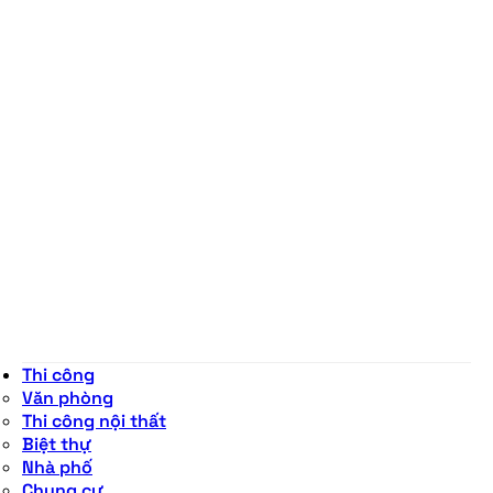
Thi công
Văn phòng
Thi công nội thất
Biệt thự
Nhà phố
Chung cư