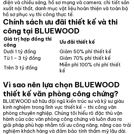
điện và chiếu sáng, hồ sơ mạng và camera, chi tiết sản
xuất nội thất, danh mục vật liệu hoàn thiện và toàn bộ
hồ sơ phục vụ thi công thực tế.
Chính sách ưu đãi thiết kế và thi
công tại BLUEWOOD
Giá trị hợp đồng thi
Ưu đãi thiết kế
công
Dưới 1 tỷ đồng
Giảm 50% phí thiết kế
Từ 1 – 3 tỷ đồng
Giảm 70% phí thiết kế
Miễn phí 100% chi phí thiết
Trên 3 tỷ đồng
kế
Vì sao nên lựa chọn BLUEWOOD
thiết kế văn phòng công chứng?
BLUEWOOD sở hữu đội ngũ kiến trúc sư và kỹ sư giàu
kinh nghiệm trong lĩnh vực thiết kế – thi công văn
phòng chuyên nghiệp. Chúng tôi hiểu rõ đặc thù vận
hành của các văn phòng công chứng và luôn đưa ra
giải pháp phù hợp nhằm tối ưu công năng, nâng cao trải
nghiệm khách hàng và đảm bảo tính thẩm mỹ lâu dài.