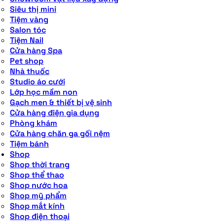
Siêu thị mini
Tiệm vàng
Salon tóc
Tiệm Nail
Cửa hàng Spa
Pet shop
Nhà thuốc
Studio áo cưới
Lớp học mầm non
Gạch men & thiết bị vệ sinh
Cửa hàng điện gia dụng
Phòng khám
Cửa hàng chăn ga gối nệm
Tiệm bánh
Shop
Shop thời trang
Shop thể thao
Shop nước hoa
Shop mỹ phẩm
Shop mắt kính
Shop điện thoại