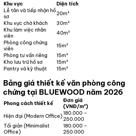
Khu vực
Diện tích
Lễ tân và tiếp nhận hồ
20m²
sơ
Khu vực chờ khách
30m²
Khu làm việc nhân
40m²
viên
Phòng công chứng
15m²
viên
Phòng tư vấn riêng
15m²
Kho lưu trữ hồ sơ
15m²
Pantry và kỹ thuật
15m²
Bảng giá thiết kế văn phòng công
chứng tại BLUEWOOD năm 2026
Đơn giá
Phong cách thiết kế
(VNĐ/m²)
180.000 –
Hiện đại (Modern Office)
250.000
Tối giản (Minimalist
180.000 –
Office)
250.000