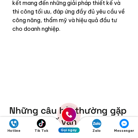
kết mang đến những giải pháp thiết kế và
thi công tối ưu, đáp ứng đầy đủ yêu cầu về
công năng, thẩm mỹ và hiệu quả đầu tư
cho doanh nghiệp.
Những câu hỏi thường gặp
khi thiết kế văn phòng
trong nhà xưởng?
Gọi ngay
Hotline
Tik Tok
Zalo
Messenger