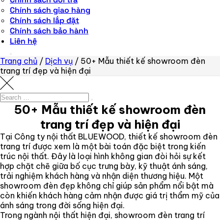
Chính sách giao hàng
Chính sách lắp đặt
Chính sách bảo hành
Liên hệ
Trang chủ
/
Dịch vụ
/
50+ Mẫu thiết kế showroom đèn
trang trí đẹp và hiện đại
Search
Search
for:
50+ Mẫu thiết kế showroom đèn
trang trí đẹp và hiện đại
Tại Công ty nội thất BLUEWOOD, thiết kế showroom đèn
trang trí được xem là một bài toán đặc biệt trong kiến
trúc nội thất. Đây là loại hình không gian đòi hỏi sự kết
hợp chặt chẽ giữa bố cục trưng bày, kỹ thuật ánh sáng,
trải nghiệm khách hàng và nhận diện thương hiệu. Một
showroom đèn đẹp không chỉ giúp sản phẩm nổi bật mà
còn khiến khách hàng cảm nhận được giá trị thẩm mỹ của
ánh sáng trong đời sống hiện đại.
Trong ngành nội thất hiện đại, showroom đèn trang trí