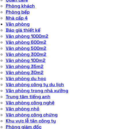
Phòng khách
Phòng bếp
Nhà cấp 4
Văn phòng
Báo giá thiết kế
Văn phòng 1000m2
Văn phòng 600m2
Văn phòng 500m2
Văn phòng 300m2
Văn phòng 100m2
Văn phòng 35m2
Văn phòng 30m2
Văn phòng du học
Văn phòng công ty du lịch
Văn phòng trong nhà xưởng
Trung tâm tiếng anh
Văn phòng công nghệ
Văn phòng nhỏ
Văn phòng công chứng
Khu vực lễ tân công ty
Phòng giám đốc