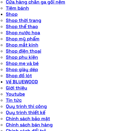
Cửa hàng chăn ga gối nệm
Tiệm bánh
Shop
Shop thời trang
Shop thể thao
Shop nước hoa
Shop mỹ phẩm
Shop mắt kính
Shop điện thoại
Shop phụ kiện
Shop mẹ và bé
Shop giày dép
Shop đồ lót
Về BLUEWOOD
Giới thiệu
Youtube
Tin tức
Quy trình thi công
Quy trình thiết kế
Chính sách bảo mật
Chính sách bán hàng
Chính sách đổi trả