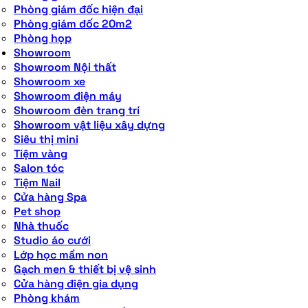
Phòng giám đốc hiện đại
Phòng giám đốc 20m2
Phòng họp
Showroom
Showroom Nội thất
Showroom xe
Showroom điện máy
Showroom đèn trang trí
Showroom vật liệu xây dựng
Siêu thị mini
Tiệm vàng
Salon tóc
Tiệm Nail
Cửa hàng Spa
Pet shop
Nhà thuốc
Studio áo cưới
Lớp học mầm non
Gạch men & thiết bị vệ sinh
Cửa hàng điện gia dụng
Phòng khám