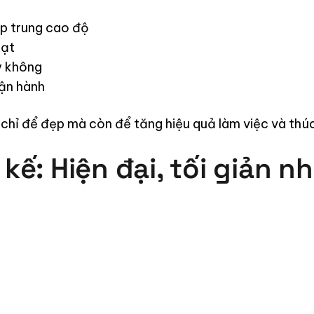
ập trung cao độ
oạt
y không
ận hành
hỉ để đẹp mà còn để tăng hiệu quả làm việc và thúc 
kế: Hiện đại, tối giản 