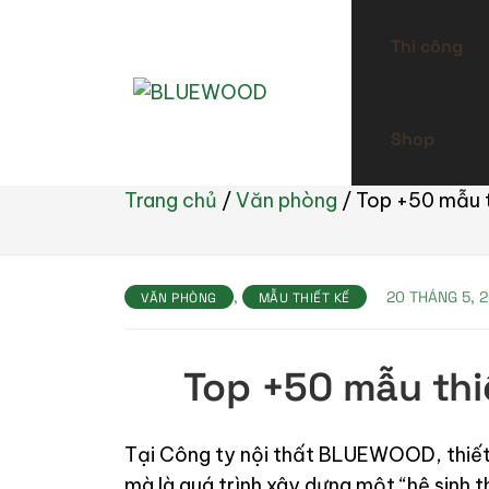
Thi công
Shop
Trang chủ
/
Văn phòng
/
Top +50 mẫu t
,
20 THÁNG 5, 
VĂN PHÒNG
MẪU THIẾT KẾ
Top +50 mẫu thi
Tại Công ty nội thất BLUEWOOD, thiết 
mà là quá trình xây dựng một “hệ sinh 