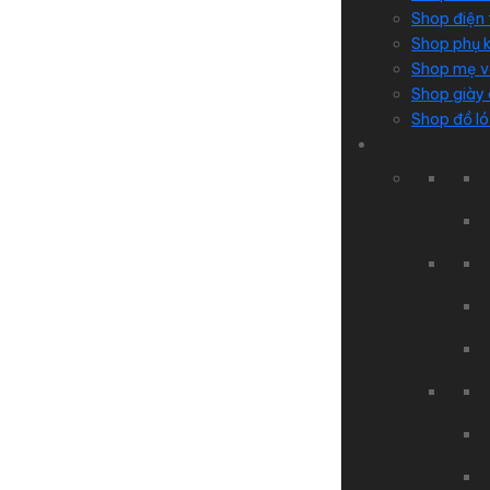
Shop điện 
Shop phụ k
Shop mẹ v
Shop giày
Shop đồ ló