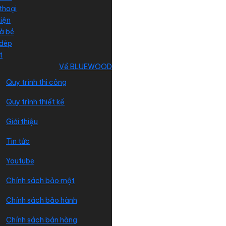
thoại
iện
à bé
 dép
t
Về BLUEWOOD
Quy trình thi công
Quy trình thiết kế
Giới thiệu
Tin tức
Youtube
Chính sách bảo mật
Chính sách bảo hành
Chính sách bán hàng