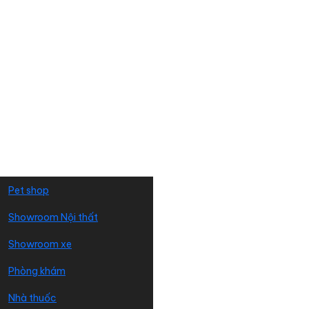
Showroom
Tiệm vàng
Salon tóc
Tiệm Nail
Cửa hàng Spa
Cửa hàng chăn ga gối nệm
Tiệm bánh
Pet shop
Showroom Nội thất
Showroom xe
Phòng khám
Nhà thuốc