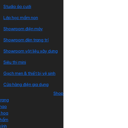
Studio áo cưới
Lớp học mầm non
Showroom điện máy
Showroom đèn trang trí
Showroom vật liệu xây dựng
Siêu thị mini
Gạch men & thiết bị vệ sinh
Cửa hàng điện gia dụng
Shop
trang
thao
 hoa
phẩm
kính