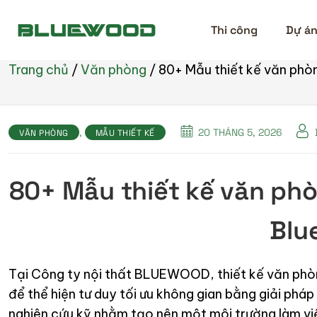
Thi công
Dự á
Trang chủ
/
Văn phòng
/
80+ Mẫu thiết kế văn phò
,
20 THÁNG 5, 2026
VĂN PHÒNG
MẪU THIẾT KẾ
80+ Mẫu thiết kế văn phò
Blu
Tại Công ty nội thất BLUEWOOD, thiết kế văn phòn
để thể hiện tư duy tối ưu không gian bằng giải phá
nghiên cứu kỹ nhằm tạo nên một môi trường làm việ