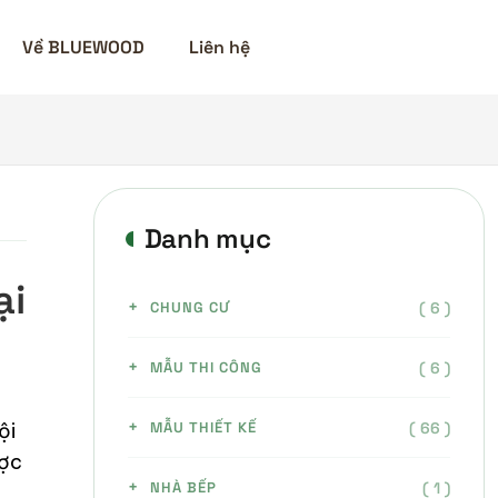
Về BLUEWOOD
Liên hệ
Danh mục
ại
( 6 )
CHUNG CƯ
( 6 )
MẪU THI CÔNG
( 66 )
ội
MẪU THIẾT KẾ
ược
( 1 )
NHÀ BẾP