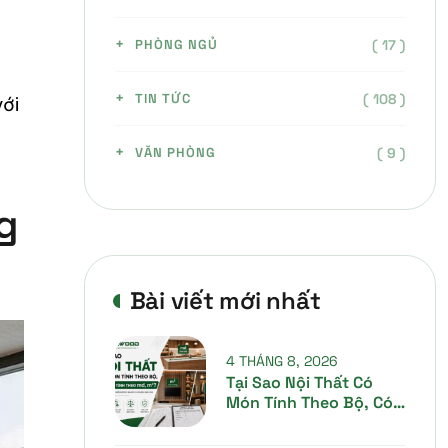
( 17 )
PHÒNG NGỦ
( 108 )
TIN TỨC
với
( 9 )
VĂN PHÒNG
g
Bài viết mới nhất
4 THÁNG 8, 2026
Tại Sao Nội Thất Có
Món Tính Theo Bộ, Có
Món Tính Theo Mét Dài
(md), Mét Vuông (m²)?