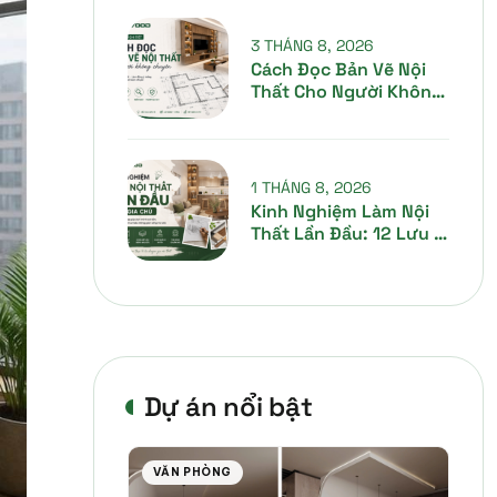
Cách Hiểu Đúng Để
Không Nhầm Khi Nhận
3 THÁNG 8, 2026
Báo Giá
Cách Đọc Bản Vẽ Nội
Thất Cho Người Không
Chuyên Từ A-Z
1 THÁNG 8, 2026
Kinh Nghiệm Làm Nội
Thất Lần Đầu: 12 Lưu Ý
Giúp Gia Chủ Tiết Kiệm
Chi Phí Và Tránh Sai
Lầm
Dự án nổi bật
VĂN PHÒNG