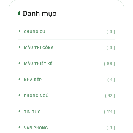
Danh mục
( 6 )
CHUNG CƯ
( 6 )
MẪU THI CÔNG
( 66 )
MẪU THIẾT KẾ
( 1 )
NHÀ BẾP
( 17 )
PHÒNG NGỦ
( 111 )
TIN TỨC
( 9 )
VĂN PHÒNG