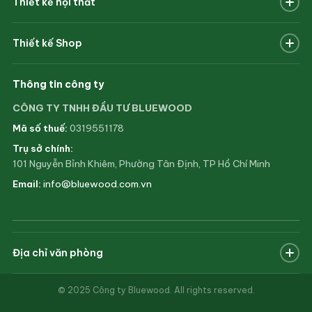
Thiết kế nội thất
Văn phòng
Biệt thự
Biệt thự
Thiết kế Shop
Nhà phố
Chung cư
Giới thiệu
Khách sạn
Thông tin công ty
Nhà hàng
Tin tức
CÔNG TY TNHH ĐẦU TƯ BLUEWOOD
Nhà hàng
Quán cà phê
Liên hệ
Mã số thuế:
0319551178
Chung cư
Trụ sở chính:
Youtube
Văn phòng
101 Nguyễn Bỉnh Khiêm, Phường Tân Định, TP Hồ Chí Minh
Quy trình thiết kế
Email:
info@bluewood.com.vn
Quy trình thi công
Địa chỉ văn phòng
© 2025 Công ty Bluewood. All rights reserved.
Showroom – Gò Vấp
512 Nguyễn Oanh, Phường 6, Quận Gò Vấp, TP. HCM