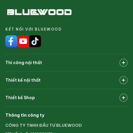
KẾT NỐI VỚI BLUEWOOD
Thi công nội thất
Nhà phố
Thiết kế nội thất
Văn phòng
Biệt thự
Biệt thự
Thiết kế Shop
Nhà phố
Chung cư
Giới thiệu
Khách sạn
Thông tin công ty
Nhà hàng
Tin tức
CÔNG TY TNHH ĐẦU TƯ BLUEWOOD
Nhà hàng
Quán cà phê
Liên hệ