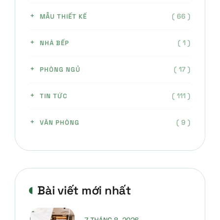
( 66 )
MẪU THIẾT KẾ
( 1 )
NHÀ BẾP
( 17 )
PHÒNG NGỦ
( 111 )
TIN TỨC
( 9 )
VĂN PHÒNG
Bài viết mới nhất
7 THÁNG 8, 2026