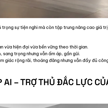
ọng sự tiện nghi mà còn tập trung nâng cao giá trị
n vừa hiện đại vừa bền vững theo thời gian.
 sang trọng nhưng vẫn ấm áp, gần gũi.
ảm giác rộng rãi, thoáng đãng nhưng vẫn đầy đủ côn
ỢP AI – TRỢ THỦ ĐẮC LỰC CỦ