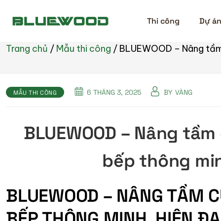
Thi công
Dự á
Trang chủ
/
Mẫu thi công
/
BLUEWOOD – Nâng tầm c
6 THÁNG 3, 2025
BY
VÀNG
MẪU THI CÔNG
BLUEWOOD – Nâng tầm c
bếp thông min
BLUEWOOD – NÂNG TẦM C
BẾP THÔNG MINH, HIỆN ĐẠ