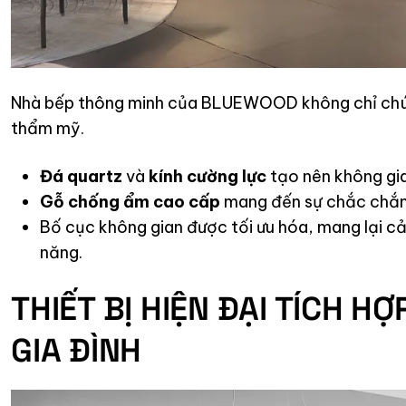
Nhà bếp thông minh của BLUEWOOD không chỉ chú tr
thẩm mỹ.
Đá quartz
và
kính cường lực
tạo nên không gia
Gỗ chống ẩm cao cấp
mang đến sự chắc chắn,
Bố cục không gian được tối ưu hóa, mang lại c
năng.
THIẾT BỊ HIỆN ĐẠI TÍCH H
GIA ĐÌNH