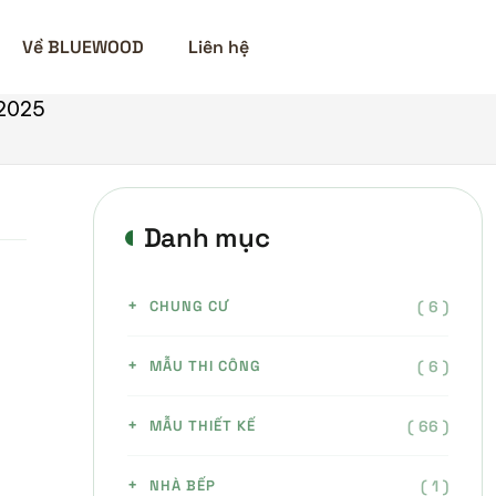
Về BLUEWOOD
Liên hệ
 2025
Danh mục
( 6 )
CHUNG CƯ
( 6 )
MẪU THI CÔNG
( 66 )
MẪU THIẾT KẾ
( 1 )
NHÀ BẾP