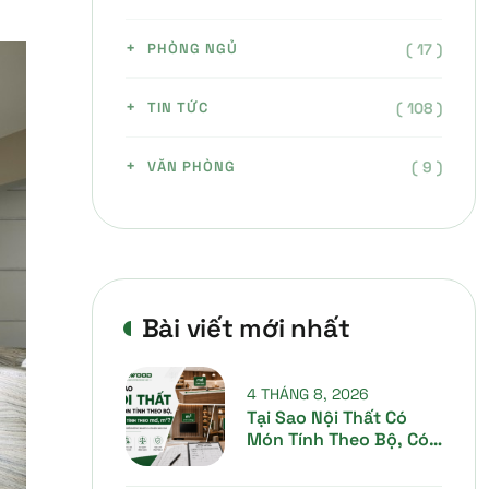
( 17 )
PHÒNG NGỦ
( 108 )
TIN TỨC
( 9 )
VĂN PHÒNG
Bài viết mới nhất
4 THÁNG 8, 2026
Tại Sao Nội Thất Có
Món Tính Theo Bộ, Có
Món Tính Theo Mét Dài
(md), Mét Vuông (m²)?