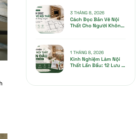
Cách Hiểu Đúng Để
Không Nhầm Khi Nhận
3 THÁNG 8, 2026
Báo Giá
Cách Đọc Bản Vẽ Nội
Thất Cho Người Không
Chuyên Từ A-Z
1 THÁNG 8, 2026
Kinh Nghiệm Làm Nội
Thất Lần Đầu: 12 Lưu Ý
Giúp Gia Chủ Tiết Kiệm
Chi Phí Và Tránh Sai
h
Lầm