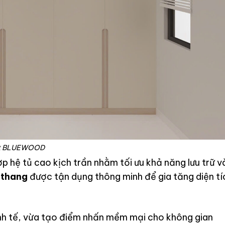
ất BLUEWOOD
ợp hệ tủ cao kịch trần nhằm tối ưu khả năng lưu trữ v
 thang
được tận dụng thông minh để gia tăng diện tí
nh tế, vừa tạo điểm nhấn mềm mại cho không gian
c. Cách bố trí các khoang tủ được tính toán dựa trê