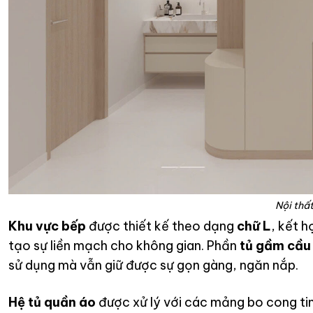
Nội th
Khu vực bếp
được thiết kế theo dạng
chữ L
, kết h
tạo sự liền mạch cho không gian. Phần
tủ gầm cầu
sử dụng mà vẫn giữ được sự gọn gàng, ngăn nắp.
Hệ tủ quần áo
được xử lý với các mảng bo cong ti
phòng ngủ, vừa đảm bảo công năng lưu trữ khoa họ