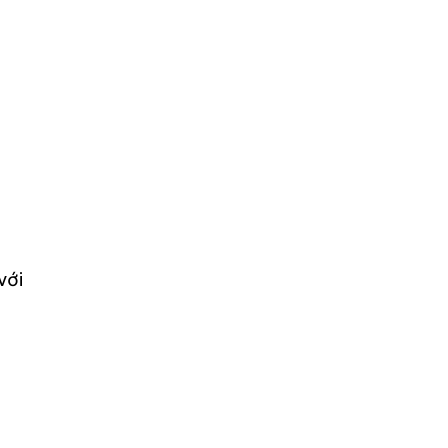
ố
với