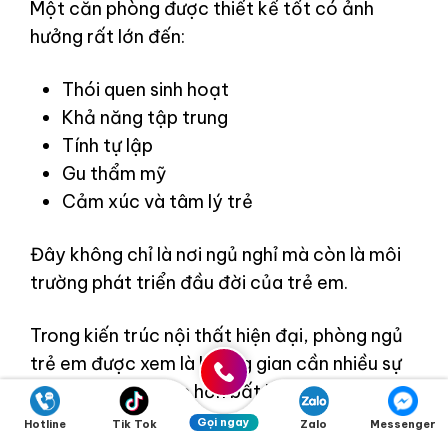
Một căn phòng được thiết kế tốt có ảnh
hưởng rất lớn đến:
Thói quen sinh hoạt
Khả năng tập trung
Tính tự lập
Gu thẩm mỹ
Cảm xúc và tâm lý trẻ
Đây không chỉ là nơi ngủ nghỉ mà còn là môi
trường phát triển đầu đời của trẻ em.
Trong kiến trúc nội thất hiện đại, phòng ngủ
trẻ em được xem là không gian cần nhiều sự
đầu tư về cảm xúc hơn bất kỳ khu vực nào
khác trong ngôi nhà.
Gọi ngay
Hotline
Tik Tok
Zalo
Messenger